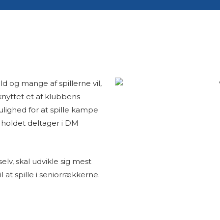
d og mange af spillerne vil,
nyttet et af klubbens
ulighed for at spille kampe
holdet deltager i DM
selv, skal udvikle sig mest
l at spille i seniorrækkerne.