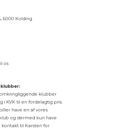
6, 6000 Kolding
l os
sklubber:
es omkringliggende klubber
i KVK til en fordelagtig pris.
iller have en af vores
 klub og dermed kun have
kontakt til Karsten for