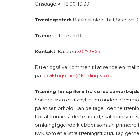
Onsdage kl. 18:00-19:30
Træningssted:
Bakkeskolens hal, Seestvej 
Træner:
Thales m.fl.
Kontakt:
Karsten
30273869
Du er også velkommen til at sende en mail ti
på
udviklingschef@kolding-vk.dk
Træning for spillere fra vores samarbejd
Spillere, som er tilknyttet en anden af vor
på et seniorhold, kan deltage i denne træning 
For at kunne få dette tilbud, skal man som sp
omkringliggende klubber som sin primære
KVK som et ekstra træningstilbud. Tag gerne 